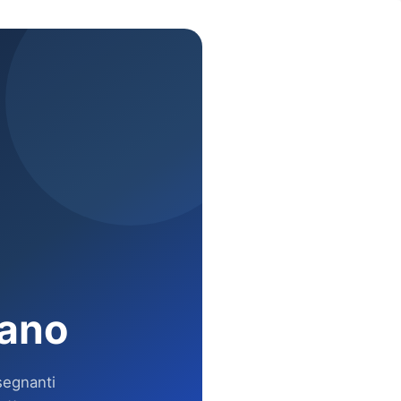
vano
segnanti