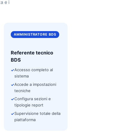
a e i
AMMINISTRATORE BDS
tori in modo
Referente tecnico
BDS
Accesso completo al
ia intuitiva
sistema
atrici e
Accede a impostazioni
tecniche
Configura sezioni e
tipologie report
Supervisione totale della
piattaforma