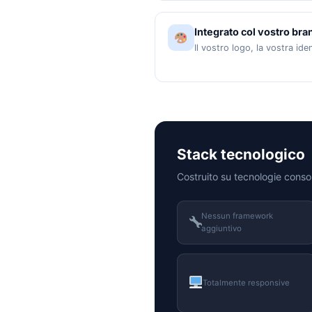
Integrato col vostro bra
Il vostro logo, la vostra ide
Stack tecnologico
Costruito su tecnologie conso
Nessun framework
aggiuntivo
Totalmente responsive