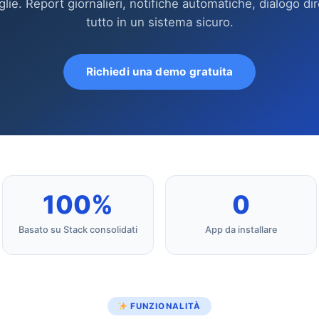
glie. Report giornalieri, notifiche automatiche, dialogo di
tutto in un sistema sicuro.
Richiedi una demo gratuita
100%
0
Basato su Stack consolidati
App da installare
FUNZIONALITÀ