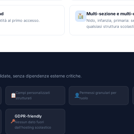
nd
Multi-sezione e multi-
ntità al primo accesso.
Nido, infanzia, primaria: s
qualsiasi struttura scolast
lidate, senza dipendenze esterne critiche.
Campi personalizzati
Permessi granulari per
strutturati
ruolo
GDPR-friendly
Nessun dato fuori
dall'hosting scolastico