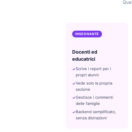
Quat
NOVITÀ |
Baby 
La giornat
INSEGNANTE
Il primo diar
Docenti ed
semplice, sic
educatrici
Scrive i report per i
Aggior
✓
propri alunni
tempo 
pasti,
Vede solo la propria
attivit
sezione
Gestisce i commenti
Dati cr
delle famiglie
✓
access
Backend semplificato,
senza distrazioni
Ri