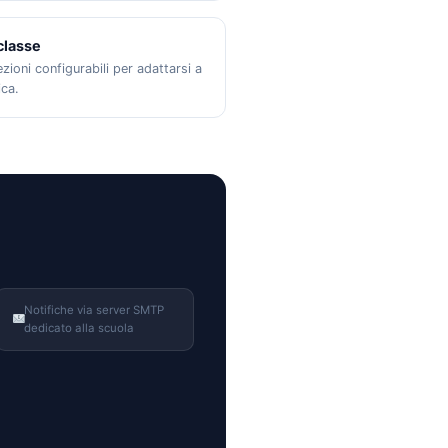
classe
ezioni configurabili per adattarsi a
ica.
Notifiche via server SMTP
dedicato alla scuola