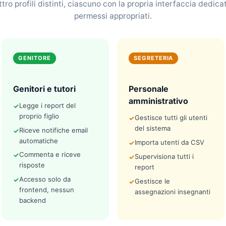
tro profili distinti, ciascuno con la propria interfaccia dedicat
 PRODOTTO PROPRIETARIO
permessi appropriati.
Diario Scuola
a del tuo bambino, sempre con te.
GENITORE
SEGRETERIA
io digitale con chat integrata che collega educatrici e geni
Genitori e tutori
Personale
uro e immediato. Per Nidi, Infanzia e Primaria.
amministrativo
Legge i report del
proprio figlio
Gestisce tutti gli utenti
namenti in
Chat integrata
Interfacc
✓
✓
del sistema
reale su
sicura e conforme
per educ
Riceve notifiche email
 sonno e
GDPR
genitori
automatiche
Importa utenti da CSV
à
Commenta e riceve
Supervisiona tutti i
risposte
report
ittografati e
Accesso solo da
Gestisce le
i protetti
frontend, nessun
assegnazioni insegnanti
backend
chiedi Demo Gratuita
Scopri di più