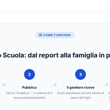
COME FUNZIONA
 Scuola: dal report alla famiglia in 
2
3
Pubblica
Il genitore riceve
Clicca "Pubblica" — il sistema fa il
Email istantanea con link diretto al
I
resto automaticamente
report del figlio