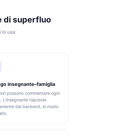
e di superfluo
i lo usa
ogo insegnante–famiglia
itori possono commentare ogni
t. L'insegnante risponde
tamente dal backend, in modo
ato.