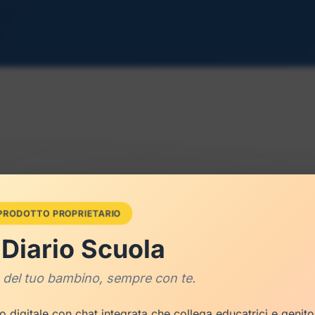
 PRODOTTO PROPRIETARIO
Diario Scuola
Inspiration comes only during work
 del tuo bambino, sempre con te.
m ipsum dolor sit amet, consectetur adipiscing elit. Ut elit te
luctus nec ullamcorper mattis, pulvinar dapibus leo.
io digitale con chat integrata che collega educatrici e genit