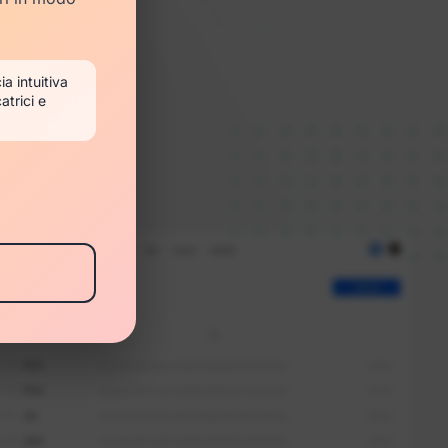
ia intuitiva
atrici e