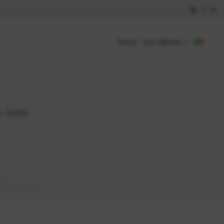
Home
Our Identity
, luctus