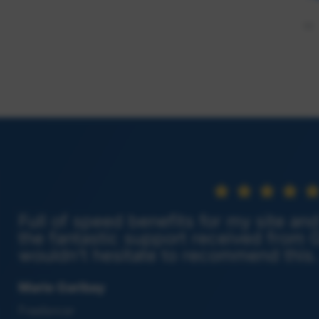
Full of speed benefits for my site an
the fantastic support received from G
wouldn’t hesitate to recommend this.
Marie Garibay
Freelancer