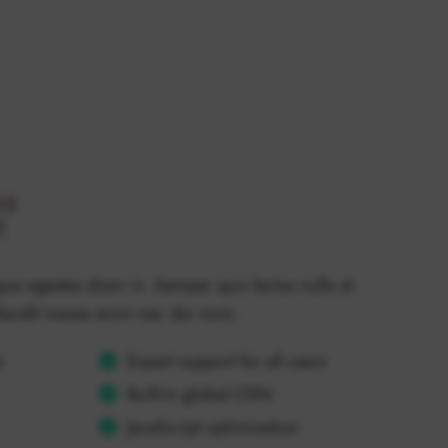
ss
t
e egestas diam in. Semper quis lectus nulla at
Blandit massa enim nec dui nunc.
s
Expert support for all users
Built-in global CDN
JavaScript optimization