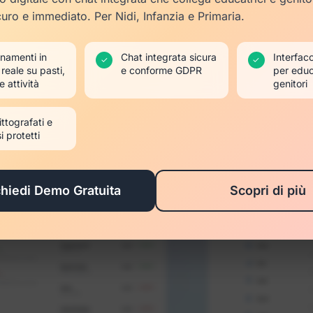
curo e immediato. Per Nidi, Infanzia e Primaria.
namenti in
Chat integrata sicura
Interfacc
✓
✓
reale su pasti,
e conforme GDPR
per educ
 attività
genitori
ittografati e
i protetti
chiedi Demo Gratuita
Scopri di più