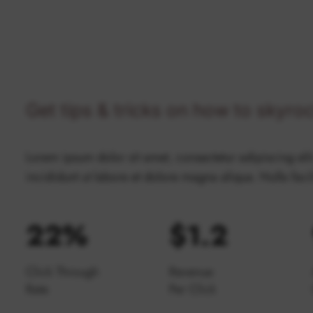
Get tips & tricks on how to skyro
Lorem ipsum dolor sit amet, consectetur adipiscing el
incididunt ut labore et dolore magna aliqua. Nulla faci
22%
$1.2​
Click Through
Revenue
Rate
Per Click