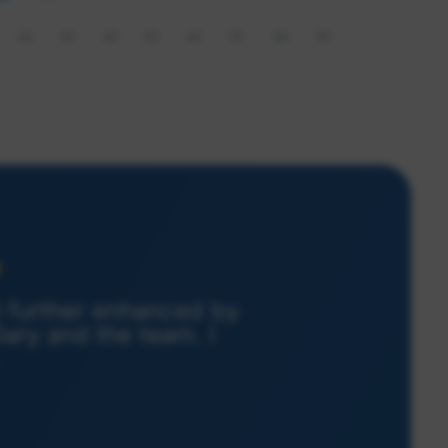
d further enhanced by
ary and the team. I