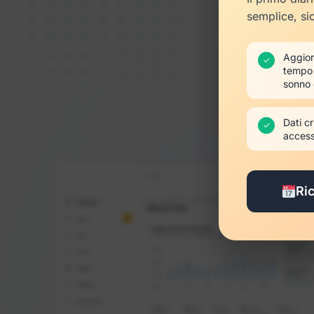
semplice, si
Aggior
✓
tempo 
sonno e
Dati cr
✓
access
Ri