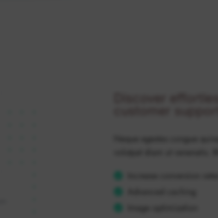
Discover effortle
customer suppor
Neque egestas congue quisqu
volutpat diam ut venenatis. 
Increase conversion rate
Advanced caching
Image optimization