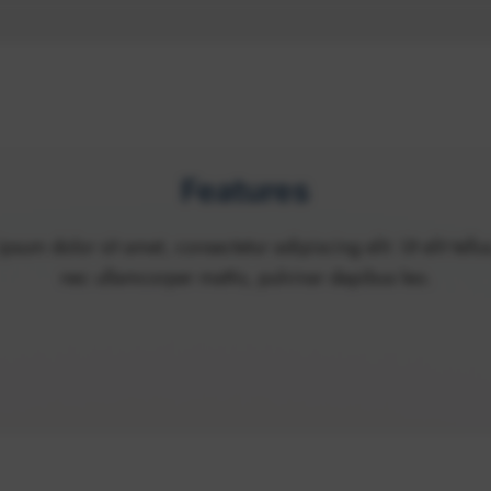
Features
psum dolor sit amet, consectetur adipiscing elit. Ut elit tellus
nec ullamcorper mattis, pulvinar dapibus leo.