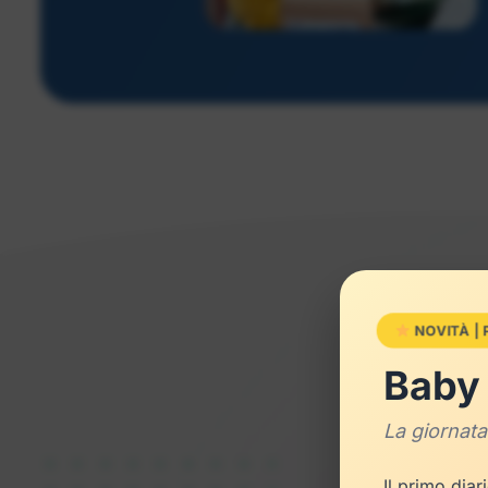
NOVITÀ |
Baby 
La giornata
Lore
Il primo diar