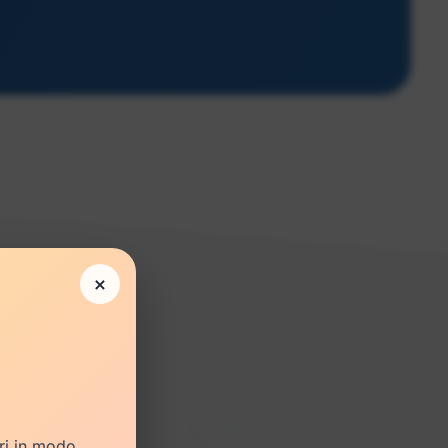
×
llus,
ori in modo