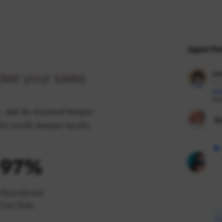
cket your sales
it, sed do eiusmod tempor
lisi morbi tempus iaculis.
97%​
Abandoned
Cart Rate