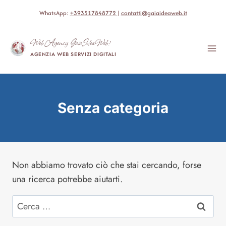
Salta
WhatsApp:
+393517848772
|
contatti@gaiaideaweb.it
al
contenuto
Web Agency GaiaIdeaWeb!
AGENZIA WEB SERVIZI DIGITALI
Senza categoria
Non abbiamo trovato ciò che stai cercando, forse
una ricerca potrebbe aiutarti.
Ricerca
per: