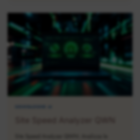
SOCIAL
MEDIA:
TREND,
STRATEGIE
E
PREVISIONI
PER
IL
2026
GENERAZIONE AI
Site Speed Analyzer QWN
Site Speed Analyzer QWN: Analizza le