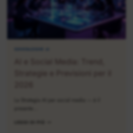
GENERAZIONE AI
AI e Social Media: Trend,
Strategie e Previsioni per il
2026
La Strategia AI per social media — è il
presente…
AI
LEGGI DI PIÙ
E