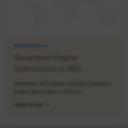
E
AZIENDE
NON
BASTA
PIÙ
SOLO
IL
GENERAZIONE AI
SOCIAL
Generative Engine
Optimization o GEO
Generative SEO (spesso chiamata Generative
Engine Optimization o GEO) è…
GENERATIVE
LEGGI DI PIÙ
ENGINE
OPTIMIZATION
O