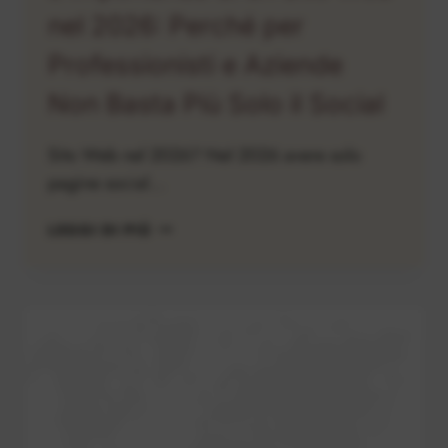
nel 2026: Perché per
Professionisti e Aziende
Non Basta Più Solo il Social
Sito Web nel 2026? Nel 2026 avere solo
pagine social…
L’IMPORTANZA
LEGGI DI PIÙ
DI
UN
SITO
WEB
NEL
2026:
PERCHÉ
PER
PROFESSIONISTI