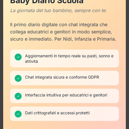
Baby Diario Scuola
WebLit: l’Agenzia di Digital
La giornata del tuo bambino, sempre con te.
Advertising che Trasforma i
Il primo diario digitale con chat integrata che
Click in Fatturato
collega educatrici e genitori in modo semplice,
sicuro e immediato. Per Nidi, Infanzia e Primaria.
WebLit agenzia digital advertising è
un’agenzia specializzata in performance
Aggiornamenti in tempo reale su pasti, sonno e
✓
attività
marketing con 15 anni di esperienza,
focalizzata su Google Ads, Amazon Ads e
Chat integrata sicura e conforme GDPR
Native Advertising. Offre strategie data-driven,
✓
trasparenza totale e risultati misurabili: ROAS
medio di 4,8x per ecommerce e +200% lead
Interfaccia intuitiva per educatrici e genitori
✓
qualificati. Ideale per aziende che vogliono
crescere con campagne profittevoli e
Dati crittografati e accessi protetti
✓
strutturate.