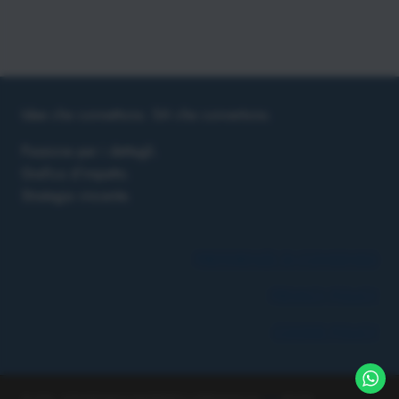
GEO
Idee che connettono. Siti che convertono.
Passione per i dettagli.
Grafica d’impatto.
Strategia vincente.
PREFERENZE DI CONSENSO
PRIVACY POLICY
COOKIE POLICY