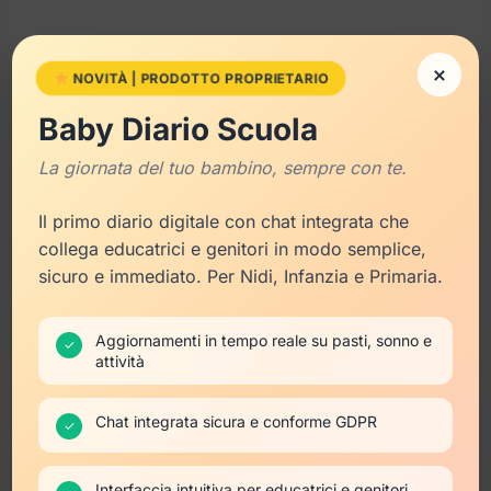
×
NOVITÀ | PRODOTTO PROPRIETARIO
Baby Diario Scuola
La giornata del tuo bambino, sempre con te.
Il primo diario digitale con chat integrata che
collega educatrici e genitori in modo semplice,
Richiedi
sicuro e immediato. Per Nidi, Infanzia e Primaria.
un preventivo personalizzato
Aggiornamenti in tempo reale su pasti, sonno e
✓
attività
Chat integrata sicura e conforme GDPR
✓
E-commerce
a partire da
Interfaccia intuitiva per educatrici e genitori